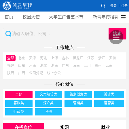
登录
注册
首页
校园大使
大学生广告艺术节
新青年传播赛
搜索
工作地点
全部
北京
天津
河北
上海
吉林
黑龙江
江苏
浙江
安徽
福建
山东
河南
湖北
湖南
广东
海南
四川
贵州
云南
陕西
广西
公司分配
线上办公
核心岗位
全部
文案编辑类
策划创意类
设计类
客服类
媒介类
营销类
运营类
行政类
其他
在招岗位
实习
就业