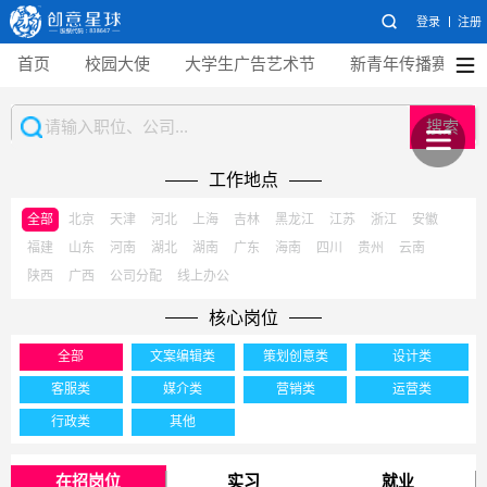
登录
注册
首页
校园大使
大学生广告艺术节
新青年传播赛
搜索
工作地点
全部
北京
天津
河北
上海
吉林
黑龙江
江苏
浙江
安徽
福建
山东
河南
湖北
湖南
广东
海南
四川
贵州
云南
陕西
广西
公司分配
线上办公
核心岗位
全部
文案编辑类
策划创意类
设计类
客服类
媒介类
营销类
运营类
行政类
其他
在招岗位
实习
就业