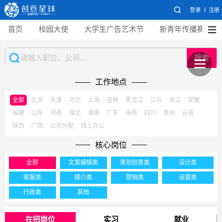
登录
注册
首页
校园大使
大学生广告艺术节
新青年传播赛
搜索
工作地点
全部
北京
天津
河北
上海
吉林
黑龙江
江苏
浙江
安徽
福建
山东
河南
湖北
湖南
广东
海南
四川
贵州
云南
陕西
广西
公司分配
线上办公
核心岗位
全部
文案编辑类
策划创意类
设计类
客服类
媒介类
营销类
运营类
行政类
其他
在招岗位
实习
就业