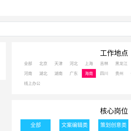
工作地点
全部
北京
天津
河北
上海
吉林
黑龙江
河南
湖北
湖南
广东
海南
四川
贵州
线上办公
核心岗位
全部
文案编辑类
策划创意类