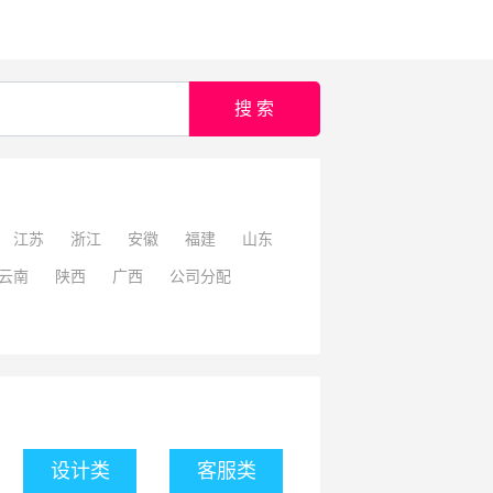
搜 索
江苏
浙江
安徽
福建
山东
云南
陕西
广西
公司分配
设计类
客服类