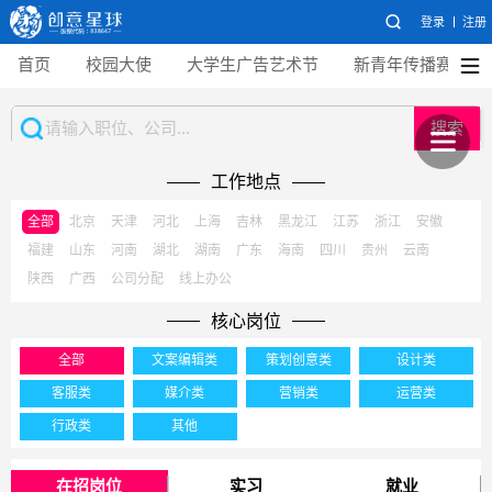
登录
注册
首页
校园大使
大学生广告艺术节
新青年传播赛
搜索
工作地点
全部
北京
天津
河北
上海
吉林
黑龙江
江苏
浙江
安徽
福建
山东
河南
湖北
湖南
广东
海南
四川
贵州
云南
陕西
广西
公司分配
线上办公
核心岗位
全部
文案编辑类
策划创意类
设计类
客服类
媒介类
营销类
运营类
行政类
其他
在招岗位
实习
就业