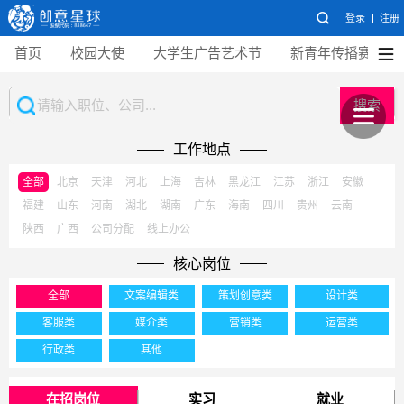
登录
注册
首页
校园大使
大学生广告艺术节
新青年传播赛
搜索
工作地点
全部
北京
天津
河北
上海
吉林
黑龙江
江苏
浙江
安徽
福建
山东
河南
湖北
湖南
广东
海南
四川
贵州
云南
陕西
广西
公司分配
线上办公
核心岗位
全部
文案编辑类
策划创意类
设计类
客服类
媒介类
营销类
运营类
行政类
其他
在招岗位
实习
就业