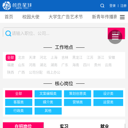
登录
注册
首页
校园大使
大学生广告艺术节
新青年传播赛
搜索
工作地点
全部
北京
天津
河北
上海
吉林
黑龙江
江苏
浙江
安徽
福建
山东
河南
湖北
湖南
广东
海南
四川
贵州
云南
陕西
广西
公司分配
线上办公
核心岗位
全部
文案编辑类
策划创意类
设计类
客服类
媒介类
营销类
运营类
行政类
其他
在招岗位
实习
就业