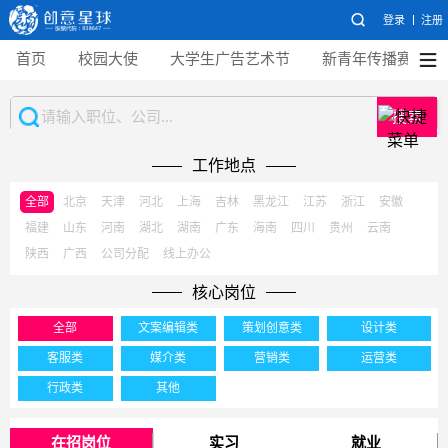
登录
注册
首页
校园大使
大学生广告艺术节
新青年传播赛
搜索
工作地点
全部
北京
天津
河北
上海
吉林
黑龙江
江苏
浙江
安徽
福建
山东
河南
湖北
湖南
广东
海南
四川
贵州
云南
陕西
广西
公司分配
线上办公
核心岗位
全部
文案编辑类
策划创意类
设计类
客服类
媒介类
营销类
运营类
行政类
其他
在招岗位
实习
就业