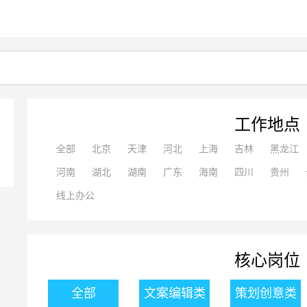
工作地点
全部
北京
天津
河北
上海
吉林
黑龙江
河南
湖北
湖南
广东
海南
四川
贵州
线上办公
核心岗位
全部
文案编辑类
策划创意类