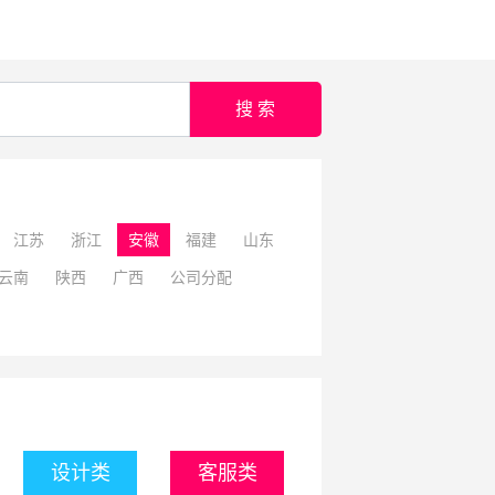
搜 索
江苏
浙江
安徽
福建
山东
云南
陕西
广西
公司分配
设计类
客服类