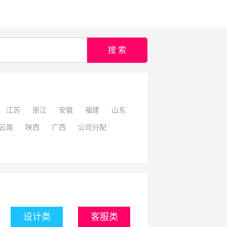
搜 索
江苏
浙江
安徽
福建
山东
云南
陕西
广西
公司分配
设计类
客服类