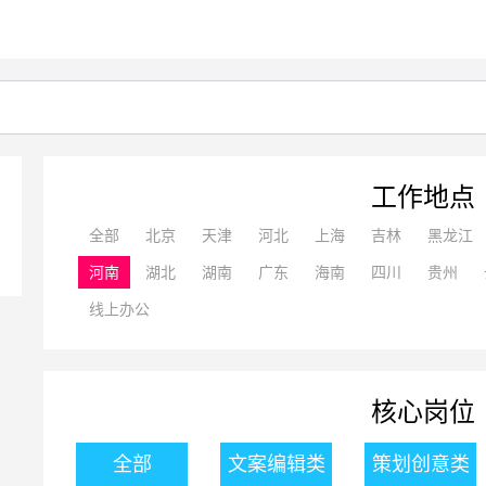
工作地点
全部
北京
天津
河北
上海
吉林
黑龙江
河南
湖北
湖南
广东
海南
四川
贵州
线上办公
核心岗位
全部
文案编辑类
策划创意类