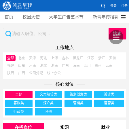
登录
注册
首页
校园大使
大学生广告艺术节
新青年传播赛
搜索
工作地点
全部
北京
天津
河北
上海
吉林
黑龙江
江苏
浙江
安徽
福建
山东
河南
湖北
湖南
广东
海南
四川
贵州
云南
陕西
广西
公司分配
线上办公
核心岗位
全部
文案编辑类
策划创意类
设计类
客服类
媒介类
营销类
运营类
行政类
其他
在招岗位
实习
就业