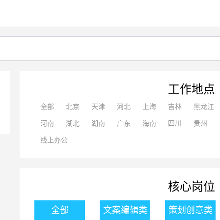
工作地点
全部
北京
天津
河北
上海
吉林
黑龙江
河南
湖北
湖南
广东
海南
四川
贵州
线上办公
核心岗位
全部
文案编辑类
策划创意类