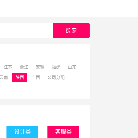
搜 索
江苏
浙江
安徽
福建
山东
云南
陕西
广西
公司分配
设计类
客服类