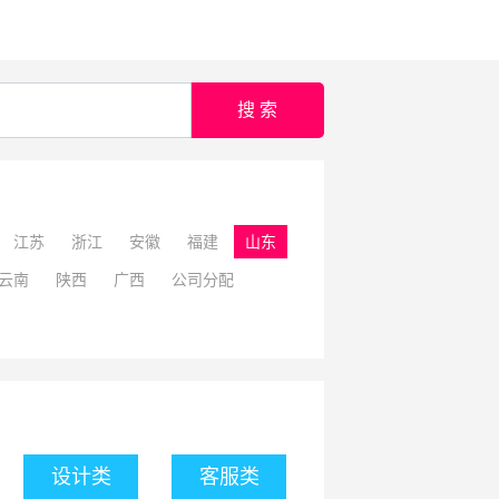
搜 索
江苏
浙江
安徽
福建
山东
云南
陕西
广西
公司分配
设计类
客服类