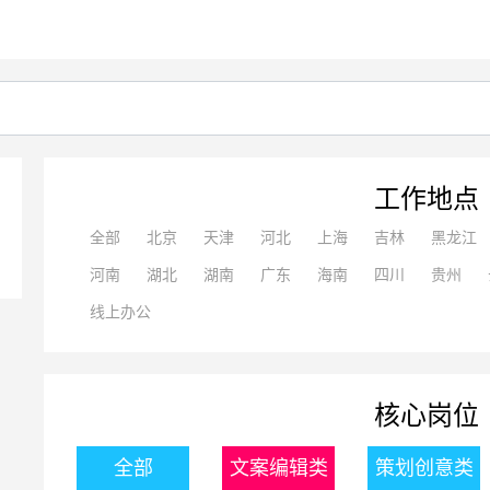
工作地点
全部
北京
天津
河北
上海
吉林
黑龙江
河南
湖北
湖南
广东
海南
四川
贵州
线上办公
核心岗位
全部
文案编辑类
策划创意类