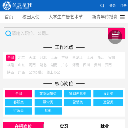
登录
注册
首页
校园大使
大学生广告艺术节
新青年传播赛
搜索
工作地点
全部
北京
天津
河北
上海
吉林
黑龙江
江苏
浙江
安徽
福建
山东
河南
湖北
湖南
广东
海南
四川
贵州
云南
陕西
广西
公司分配
线上办公
核心岗位
全部
文案编辑类
策划创意类
设计类
客服类
媒介类
营销类
运营类
行政类
其他
在招岗位
实习
就业