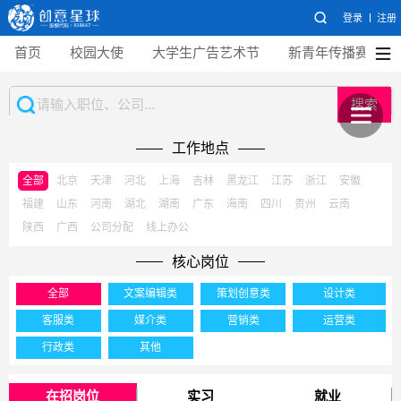
登录
注册
首页
校园大使
大学生广告艺术节
新青年传播赛
搜索
工作地点
全部
北京
天津
河北
上海
吉林
黑龙江
江苏
浙江
安徽
福建
山东
河南
湖北
湖南
广东
海南
四川
贵州
云南
陕西
广西
公司分配
线上办公
核心岗位
全部
文案编辑类
策划创意类
设计类
客服类
媒介类
营销类
运营类
行政类
其他
在招岗位
实习
就业