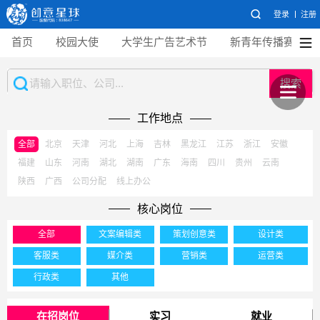
登录
注册
首页
校园大使
大学生广告艺术节
新青年传播赛
搜索
工作地点
全部
北京
天津
河北
上海
吉林
黑龙江
江苏
浙江
安徽
福建
山东
河南
湖北
湖南
广东
海南
四川
贵州
云南
陕西
广西
公司分配
线上办公
核心岗位
全部
文案编辑类
策划创意类
设计类
客服类
媒介类
营销类
运营类
行政类
其他
在招岗位
实习
就业