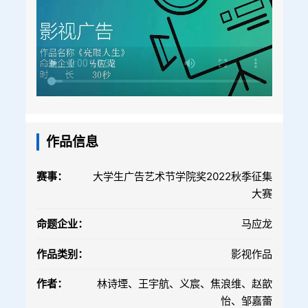
作品信息
赛事：
大学生广告艺术节学院奖2022秋季征集
大赛
命题企业：
马应龙
作品类别：
影视作品
作者：
林诗堙、王宇航、义宸、焦浪维、赵歆
怡、邹嘉蕾