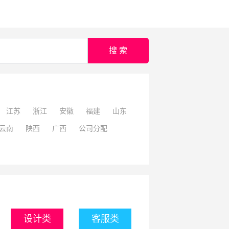
搜 索
江苏
浙江
安徽
福建
山东
云南
陕西
广西
公司分配
设计类
客服类