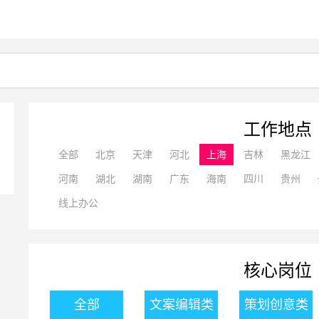
工作地点
全部
北京
天津
河北
上海
吉林
黑龙江
河南
湖北
湖南
广东
海南
四川
贵州
线上办公
核心岗位
全部
文案编辑类
策划创意类