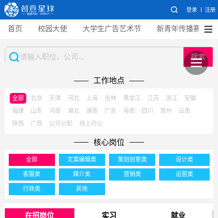
登录
注册
首页
校园大使
大学生广告艺术节
新青年传播赛
搜索
工作地点
全部
北京
天津
河北
上海
吉林
黑龙江
江苏
浙江
安徽
福建
山东
河南
湖北
湖南
广东
海南
四川
贵州
云南
陕西
广西
公司分配
线上办公
核心岗位
全部
文案编辑类
策划创意类
设计类
客服类
媒介类
营销类
运营类
行政类
其他
在招岗位
实习
就业