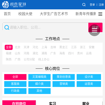
登录
注册
首页
校园大使
大学生广告艺术节
新青年传播赛
搜索
工作地点
全部
北京
天津
河北
上海
吉林
黑龙江
江苏
浙江
安徽
福建
山东
河南
湖北
湖南
广东
海南
四川
贵州
云南
陕西
广西
公司分配
线上办公
核心岗位
全部
文案编辑类
策划创意类
设计类
客服类
媒介类
营销类
运营类
行政类
其他
在招岗位
实习
就业