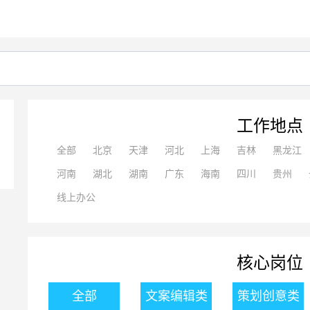
工作地点
全部
北京
天津
河北
上海
吉林
黑龙江
河南
湖北
湖南
广东
海南
四川
贵州
线上办公
核心岗位
全部
文案编辑类
策划创意类