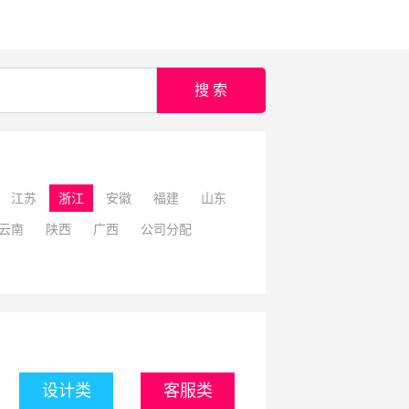
搜 索
江苏
浙江
安徽
福建
山东
云南
陕西
广西
公司分配
设计类
客服类