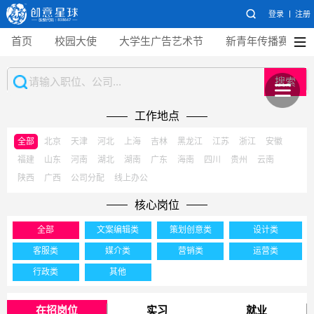
登录
注册
首页
校园大使
大学生广告艺术节
新青年传播赛
搜索
工作地点
全部
北京
天津
河北
上海
吉林
黑龙江
江苏
浙江
安徽
福建
山东
河南
湖北
湖南
广东
海南
四川
贵州
云南
陕西
广西
公司分配
线上办公
核心岗位
全部
文案编辑类
策划创意类
设计类
客服类
媒介类
营销类
运营类
行政类
其他
在招岗位
实习
就业