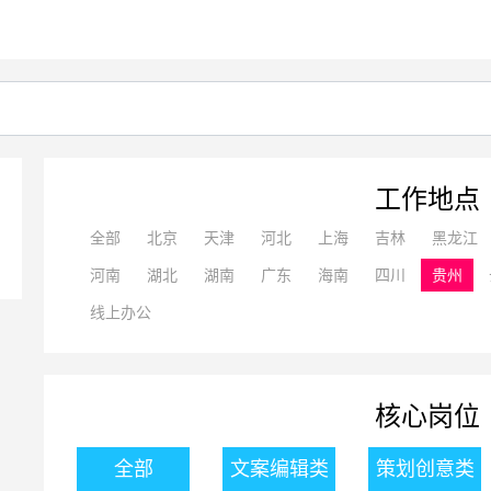
工作地点
全部
北京
天津
河北
上海
吉林
黑龙江
河南
湖北
湖南
广东
海南
四川
贵州
线上办公
核心岗位
全部
文案编辑类
策划创意类