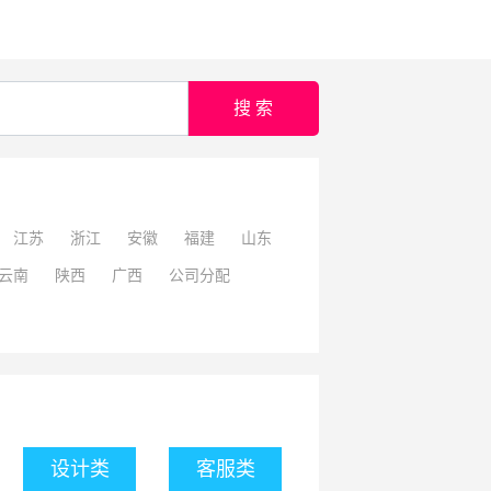
搜 索
江苏
浙江
安徽
福建
山东
云南
陕西
广西
公司分配
设计类
客服类