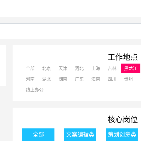
工作地点
全部
北京
天津
河北
上海
吉林
黑龙江
河南
湖北
湖南
广东
海南
四川
贵州
线上办公
核心岗位
全部
文案编辑类
策划创意类