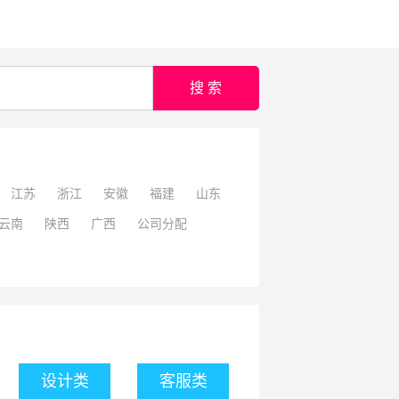
搜 索
江苏
浙江
安徽
福建
山东
云南
陕西
广西
公司分配
设计类
客服类