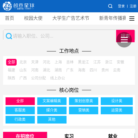
登录
注册
首页
校园大使
大学生广告艺术节
新青年传播赛
搜索
工作地点
全部
北京
天津
河北
上海
吉林
黑龙江
江苏
浙江
安徽
福建
山东
河南
湖北
湖南
广东
海南
四川
贵州
云南
陕西
广西
公司分配
线上办公
核心岗位
全部
文案编辑类
策划创意类
设计类
客服类
媒介类
营销类
运营类
行政类
其他
在招岗位
实习
就业