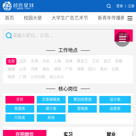
登录
注册
首页
校园大使
大学生广告艺术节
新青年传播赛
搜索
工作地点
全部
北京
天津
河北
上海
吉林
黑龙江
江苏
浙江
安徽
福建
山东
河南
湖北
湖南
广东
海南
四川
贵州
云南
陕西
广西
公司分配
线上办公
核心岗位
全部
文案编辑类
策划创意类
设计类
客服类
媒介类
营销类
运营类
行政类
其他
在招岗位
实习
就业