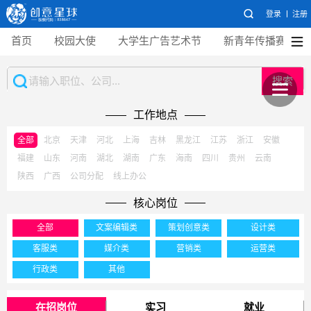
登录
注册
首页
校园大使
大学生广告艺术节
新青年传播赛
搜索
工作地点
全部
北京
天津
河北
上海
吉林
黑龙江
江苏
浙江
安徽
福建
山东
河南
湖北
湖南
广东
海南
四川
贵州
云南
陕西
广西
公司分配
线上办公
核心岗位
全部
文案编辑类
策划创意类
设计类
客服类
媒介类
营销类
运营类
行政类
其他
在招岗位
实习
就业