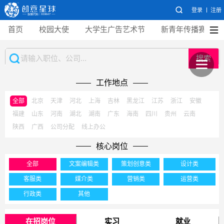
登录
注册
首页
校园大使
大学生广告艺术节
新青年传播赛
搜索
工作地点
全部
北京
天津
河北
上海
吉林
黑龙江
江苏
浙江
安徽
福建
山东
河南
湖北
湖南
广东
海南
四川
贵州
云南
陕西
广西
公司分配
线上办公
核心岗位
全部
文案编辑类
策划创意类
设计类
客服类
媒介类
营销类
运营类
行政类
其他
在招岗位
实习
就业