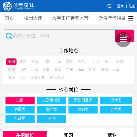
登录
注册
首页
校园大使
大学生广告艺术节
新青年传播赛
搜索
工作地点
全部
北京
天津
河北
上海
吉林
黑龙江
江苏
浙江
安徽
福建
山东
河南
湖北
湖南
广东
海南
四川
贵州
云南
陕西
广西
公司分配
线上办公
核心岗位
全部
文案编辑类
策划创意类
设计类
客服类
媒介类
营销类
运营类
行政类
其他
在招岗位
实习
就业