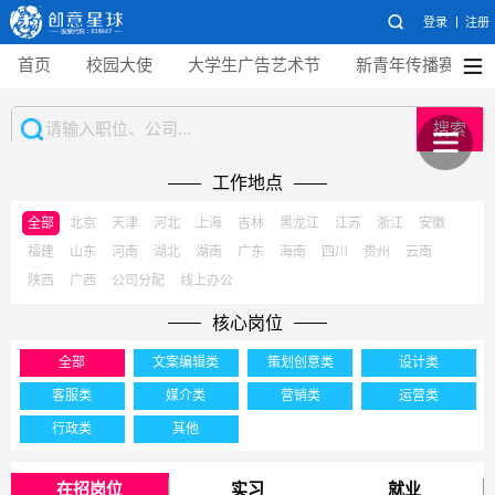
登录
注册
首页
校园大使
大学生广告艺术节
新青年传播赛
搜索
工作地点
全部
北京
天津
河北
上海
吉林
黑龙江
江苏
浙江
安徽
福建
山东
河南
湖北
湖南
广东
海南
四川
贵州
云南
陕西
广西
公司分配
线上办公
核心岗位
全部
文案编辑类
策划创意类
设计类
客服类
媒介类
营销类
运营类
行政类
其他
在招岗位
实习
就业