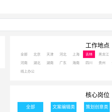
工作地点
全部
北京
天津
河北
上海
吉林
黑龙江
河南
湖北
湖南
广东
海南
四川
贵州
线上办公
核心岗位
全部
文案编辑类
策划创意类