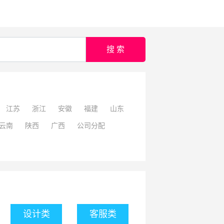
搜 索
江苏
浙江
安徽
福建
山东
云南
陕西
广西
公司分配
设计类
客服类