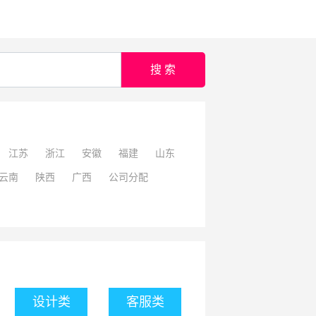
搜 索
江苏
浙江
安徽
福建
山东
云南
陕西
广西
公司分配
设计类
客服类