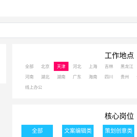
工作地点
全部
北京
天津
河北
上海
吉林
黑龙江
河南
湖北
湖南
广东
海南
四川
贵州
线上办公
核心岗位
全部
文案编辑类
策划创意类