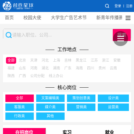
登录
注册
首页
校园大使
大学生广告艺术节
新青年传播赛
搜索
工作地点
全部
北京
天津
河北
上海
吉林
黑龙江
江苏
浙江
安徽
福建
山东
河南
湖北
湖南
广东
海南
四川
贵州
云南
陕西
广西
公司分配
线上办公
核心岗位
全部
文案编辑类
策划创意类
设计类
客服类
媒介类
营销类
运营类
行政类
其他
在招岗位
实习
就业