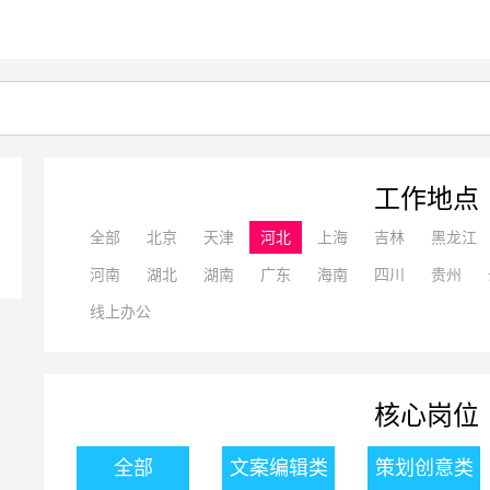
工作地点
全部
北京
天津
河北
上海
吉林
黑龙江
河南
湖北
湖南
广东
海南
四川
贵州
线上办公
核心岗位
全部
文案编辑类
策划创意类