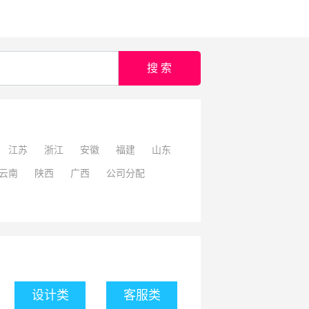
搜 索
江苏
浙江
安徽
福建
山东
云南
陕西
广西
公司分配
设计类
客服类