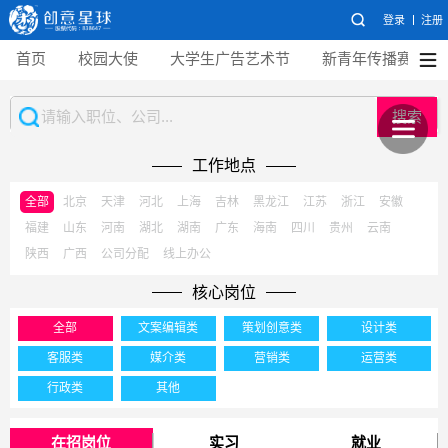
登录
注册
首页
校园大使
大学生广告艺术节
新青年传播赛
搜索
工作地点
全部
北京
天津
河北
上海
吉林
黑龙江
江苏
浙江
安徽
福建
山东
河南
湖北
湖南
广东
海南
四川
贵州
云南
陕西
广西
公司分配
线上办公
核心岗位
全部
文案编辑类
策划创意类
设计类
客服类
媒介类
营销类
运营类
行政类
其他
在招岗位
实习
就业