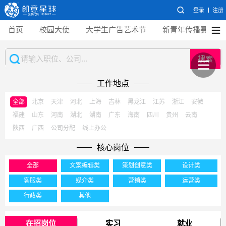
登录
注册
首页
校园大使
大学生广告艺术节
新青年传播赛
搜索
工作地点
全部
北京
天津
河北
上海
吉林
黑龙江
江苏
浙江
安徽
福建
山东
河南
湖北
湖南
广东
海南
四川
贵州
云南
陕西
广西
公司分配
线上办公
核心岗位
全部
文案编辑类
策划创意类
设计类
客服类
媒介类
营销类
运营类
行政类
其他
在招岗位
实习
就业