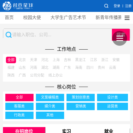
登录
注册
首页
校园大使
大学生广告艺术节
新青年传播赛
搜索
工作地点
全部
北京
天津
河北
上海
吉林
黑龙江
江苏
浙江
安徽
福建
山东
河南
湖北
湖南
广东
海南
四川
贵州
云南
陕西
广西
公司分配
线上办公
核心岗位
全部
文案编辑类
策划创意类
设计类
客服类
媒介类
营销类
运营类
行政类
其他
在招岗位
实习
就业