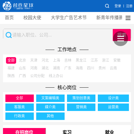
登录
注册
首页
校园大使
大学生广告艺术节
新青年传播赛
搜索
工作地点
全部
北京
天津
河北
上海
吉林
黑龙江
江苏
浙江
安徽
福建
山东
河南
湖北
湖南
广东
海南
四川
贵州
云南
陕西
广西
公司分配
线上办公
核心岗位
全部
文案编辑类
策划创意类
设计类
客服类
媒介类
营销类
运营类
行政类
其他
在招岗位
实习
就业