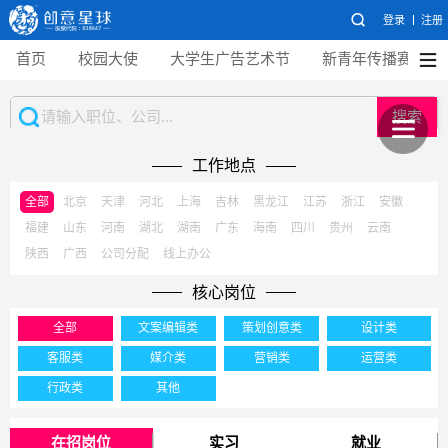
登录
注册
首页
校园大使
大学生广告艺术节
新青年传播赛
搜索
工作地点
全部
北京
天津
河北
上海
吉林
黑龙江
江苏
浙江
安徽
福建
山东
河南
湖北
湖南
广东
海南
四川
贵州
云南
陕西
广西
公司分配
线上办公
核心岗位
全部
文案编辑类
策划创意类
设计类
客服类
媒介类
营销类
运营类
行政类
其他
在招岗位
实习
就业