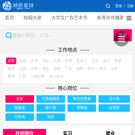
登录
注册
首页
校园大使
大学生广告艺术节
新青年传播赛
搜索
工作地点
全部
北京
天津
河北
上海
吉林
黑龙江
江苏
浙江
安徽
福建
山东
河南
湖北
湖南
广东
海南
四川
贵州
云南
陕西
广西
公司分配
线上办公
核心岗位
全部
文案编辑类
策划创意类
设计类
客服类
媒介类
营销类
运营类
行政类
其他
在招岗位
实习
就业