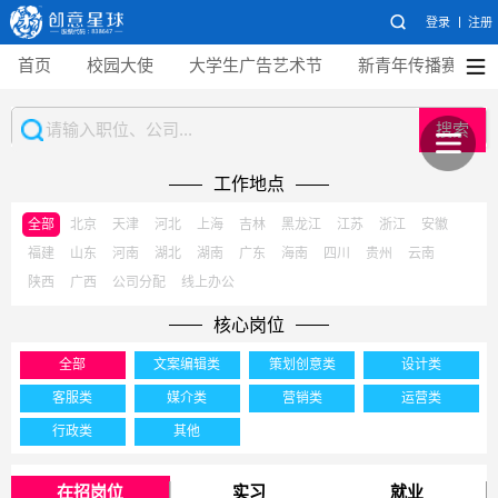
登录
注册
首页
校园大使
大学生广告艺术节
新青年传播赛
搜索
工作地点
全部
北京
天津
河北
上海
吉林
黑龙江
江苏
浙江
安徽
福建
山东
河南
湖北
湖南
广东
海南
四川
贵州
云南
陕西
广西
公司分配
线上办公
核心岗位
全部
文案编辑类
策划创意类
设计类
客服类
媒介类
营销类
运营类
行政类
其他
在招岗位
实习
就业