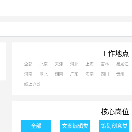
工作地点
全部
北京
天津
河北
上海
吉林
黑龙江
河南
湖北
湖南
广东
海南
四川
贵州
线上办公
核心岗位
全部
文案编辑类
策划创意类