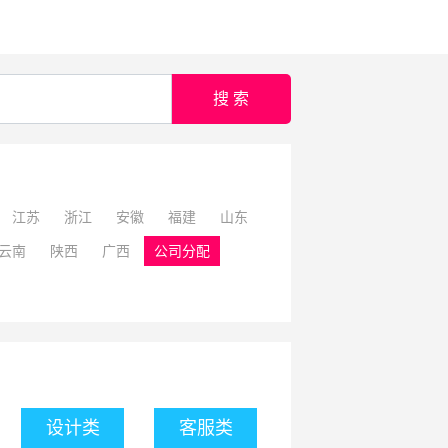
搜 索
江苏
浙江
安徽
福建
山东
云南
陕西
广西
公司分配
设计类
客服类