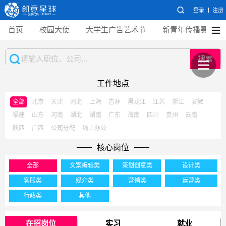
登录
注册
首页
校园大使
大学生广告艺术节
新青年传播赛
搜索
工作地点
全部
北京
天津
河北
上海
吉林
黑龙江
江苏
浙江
安徽
福建
山东
河南
湖北
湖南
广东
海南
四川
贵州
云南
陕西
广西
公司分配
线上办公
核心岗位
全部
文案编辑类
策划创意类
设计类
客服类
媒介类
营销类
运营类
行政类
其他
在招岗位
实习
就业