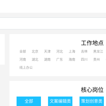
工作地点
全部
北京
天津
河北
上海
吉林
黑龙江
河南
湖北
湖南
广东
海南
四川
贵州
线上办公
核心岗位
全部
文案编辑类
策划创意类