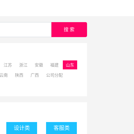
搜 索
江苏
浙江
安徽
福建
山东
云南
陕西
广西
公司分配
设计类
客服类