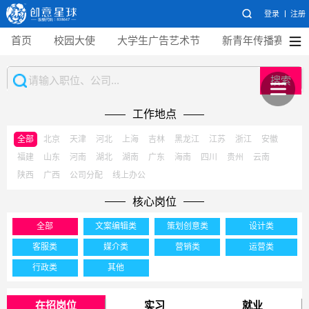
登录
注册
首页
校园大使
大学生广告艺术节
新青年传播赛
搜索
工作地点
全部
北京
天津
河北
上海
吉林
黑龙江
江苏
浙江
安徽
福建
山东
河南
湖北
湖南
广东
海南
四川
贵州
云南
陕西
广西
公司分配
线上办公
核心岗位
全部
文案编辑类
策划创意类
设计类
客服类
媒介类
营销类
运营类
行政类
其他
在招岗位
实习
就业