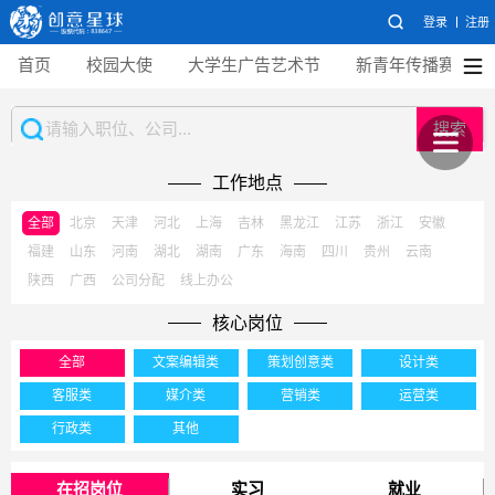
登录
注册
首页
校园大使
大学生广告艺术节
新青年传播赛
搜索
工作地点
全部
北京
天津
河北
上海
吉林
黑龙江
江苏
浙江
安徽
福建
山东
河南
湖北
湖南
广东
海南
四川
贵州
云南
陕西
广西
公司分配
线上办公
核心岗位
全部
文案编辑类
策划创意类
设计类
客服类
媒介类
营销类
运营类
行政类
其他
在招岗位
实习
就业