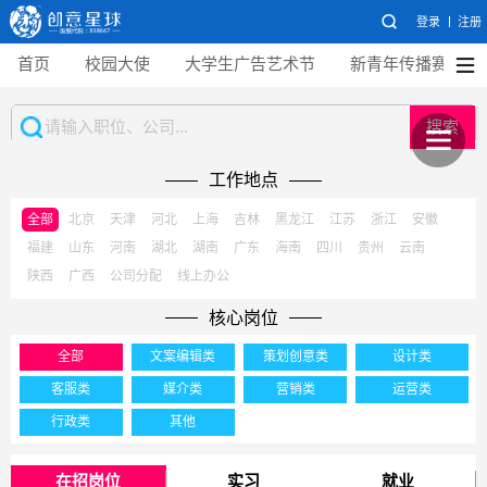
登录
注册
首页
校园大使
大学生广告艺术节
新青年传播赛
搜索
工作地点
全部
北京
天津
河北
上海
吉林
黑龙江
江苏
浙江
安徽
福建
山东
河南
湖北
湖南
广东
海南
四川
贵州
云南
陕西
广西
公司分配
线上办公
核心岗位
全部
文案编辑类
策划创意类
设计类
客服类
媒介类
营销类
运营类
行政类
其他
在招岗位
实习
就业