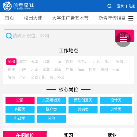
登录
注册
首页
校园大使
大学生广告艺术节
新青年传播赛
搜索
工作地点
全部
北京
天津
河北
上海
吉林
黑龙江
江苏
浙江
安徽
福建
山东
河南
湖北
湖南
广东
海南
四川
贵州
云南
陕西
广西
公司分配
线上办公
核心岗位
全部
文案编辑类
策划创意类
设计类
客服类
媒介类
营销类
运营类
行政类
其他
在招岗位
实习
就业