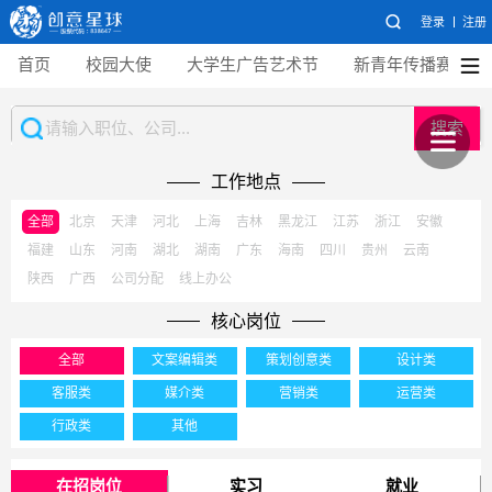
登录
注册
首页
校园大使
大学生广告艺术节
新青年传播赛
搜索
工作地点
全部
北京
天津
河北
上海
吉林
黑龙江
江苏
浙江
安徽
福建
山东
河南
湖北
湖南
广东
海南
四川
贵州
云南
陕西
广西
公司分配
线上办公
核心岗位
全部
文案编辑类
策划创意类
设计类
客服类
媒介类
营销类
运营类
行政类
其他
在招岗位
实习
就业