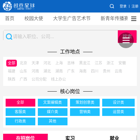
登录
注册
首页
校园大使
大学生广告艺术节
新青年传播赛
搜索
工作地点
全部
北京
天津
河北
上海
吉林
黑龙江
江苏
浙江
安徽
福建
山东
河南
湖北
湖南
广东
海南
四川
贵州
云南
陕西
广西
公司分配
线上办公
核心岗位
全部
文案编辑类
策划创意类
设计类
客服类
媒介类
营销类
运营类
行政类
其他
在招岗位
实习
就业